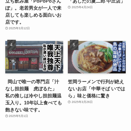
立ち飲み屋「PoPoPoさん
「あしたの夏二郎 中庄店」
ぽ」。老若男女が一人で来
2025年4月24日
店しても楽しめる面白いお
店です。
2025年3月12日
岡山で唯一の専門店「汁
笠岡ラーメンで行列が絶え
なし担担麺 虎ぼるた」
ないお店「中華そば いでは
私の推しは冷やし担担麺温
ら」味と価格に驚き
玉入り。10年以上食べても
2025年3月26日
飽きない味です。
2025年5月1日