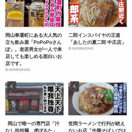
岡山奉還町にある大人気の
二郎インスパイヤの王道
立ち飲み屋「PoPoPoさん
「あしたの夏二郎 中庄店」
ぽ」。老若男女が一人で来
2025年4月24日
店しても楽しめる面白いお
店です。
2025年3月12日
岡山で唯一の専門店「汁
笠岡ラーメンで行列が絶え
なし担担麺 虎ぼるた」
ないお店「中華そば いでは