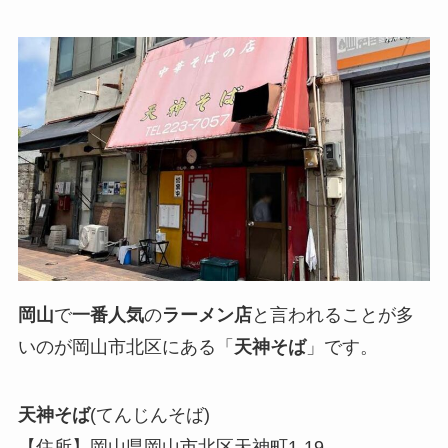
岡山
で
一番人気
の
ラーメン店
と言われることが多
いのが岡山市北区にある「
天神そば
」です。
天神そば
(てんじんそば)
【住所】岡山県岡山市北区天神町1-19